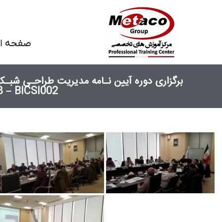
صفحه ا
EN50173:2018 – BICSI002