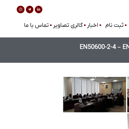
ثبت نام
اخبار
گالری تصاویر
تماس با ما
کابلی مراکـز داده مبتی بر استانداردهای EN50600-2-4 – EN50174:2018