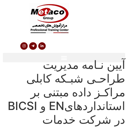
آیین نـامه مدیریت
طراحـی شبـکه کابلی
مراکـز داده مبتنی بر
استانداردهایEN و BICSI
در شرکت خدمات